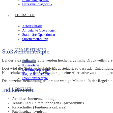
Ultraschalldiagnostik
THERAPIEN
Arbeitsunfälle
Ambulante Operationen
Stationäre Operationen
Sportlerbetreuung
IGEL LEISTUNGEN
Stoßwellentherapie
Bei der Stoßwellentherapie werden hochenergetische Druckwellen erze
Stoßwelle
Kinesiotape
Dort wird die Stoffwechsel­aktivität gesteigert, so dass z.B. Entzünd
Lasertherapie LLLT
Kalkschulter ist die Stoßwellentherapie eine Alternative zu einem opera
Magnetfeldtherapie
Injektionstherapie
Die einzelne Behandlung dauert nur wenige Minuten. In der Regel 
Indikationen:
KONTAKT
Achillessehnenentzündungen
Tennis- und Golferellenbogen (Epikondylitis)
Kalkschulter (Tendinosis calcarea)
Patellaspitzensyndrom