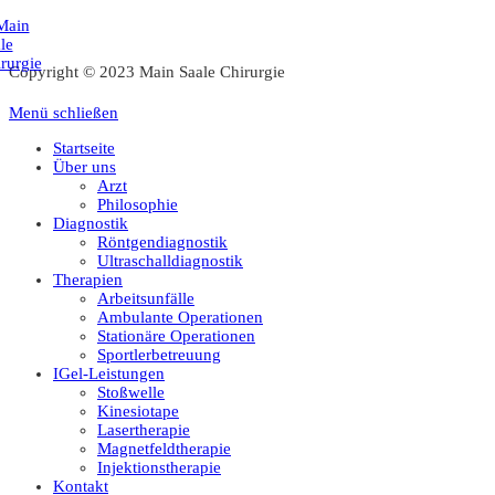
Zum
Inhalt
springen
Copyright © 2023 Main Saale Chirurgie
Menü schließen
Startseite
Über uns
Arzt
Philosophie
Diagnostik
Röntgendiagnostik
Ultraschalldiagnostik
Therapien
Arbeitsunfälle
Ambulante Operationen
Stationäre Operationen
Sportlerbetreuung
IGel-Leistungen
Stoßwelle
Kinesiotape
Lasertherapie
Magnetfeldtherapie
Injektionstherapie
Kontakt